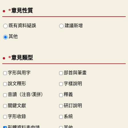
*
意見性質
既有資料疑誤
建議新增
其他
*
意見類型
字形與用字
部首與筆畫
說文釋形
字樣說明
音讀（注音/漢拼）
釋義
關鍵文獻
研訂說明
字形收錄
系統
形體資料表申請
其他