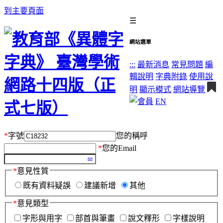
到主要頁面
☰
網站選單
:::
最新消息
常見問題
編
輯說明
字典附錄
使用說
明
顯示模式
網站導覽
EN
*
字號
您的稱呼
*
您的Email
*
意見性質
既有資料疑誤
建議新增
其他
*
意見類型
字形與用字
部首與筆畫
說文釋形
字樣說明