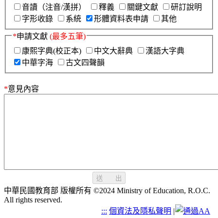
音讀（注音/漢拼）
釋義
關鍵文獻
研訂說明
字形收錄
系統
形體資料表申請
其他
*
申請文獻
(最多五筆)
康熙字典(校正本)
中文大辭典
漢語大字典
中華字海
古文四聲韻
*
意見內容
送 出
中華民國教育部 版權所有 ©2024 Ministry of Education, R.O.C.
All rights reserved.
:::
個資法及隱私聲明
|