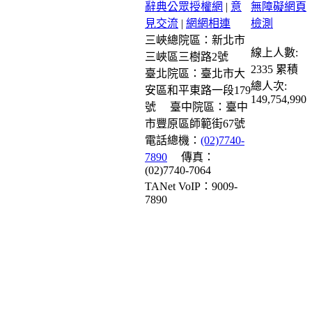
辭典公眾授權網
|
意
見交流
|
網網相連
三峽總院區：新北市
線上人數:
三峽區三樹路2號
2335
累積
臺北院區：臺北市大
總人次:
安區和平東路一段179
149,754,990
號
臺中院區：臺中
市豐原區師範街67號
電話總機：
(02)7740-
7890
傳真：
(02)7740-7064
TANet VoIP：9009-
7890