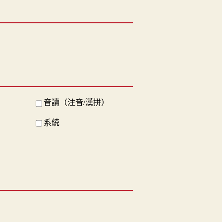
音讀（注音/漢拼）
系統