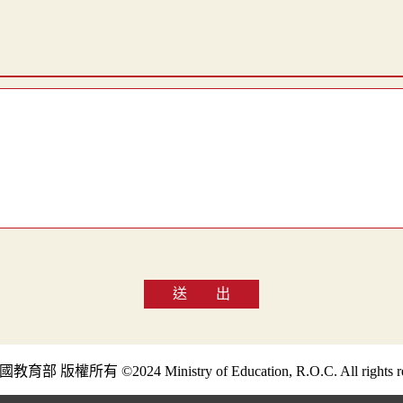
送 出
部 版權所有 ©2024 Ministry of Education, R.O.C. All rights re