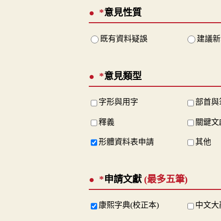
*
意見性質
既有資料疑誤
建議新
*
意見類型
字形與用字
部首與
釋義
關鍵文
形體資料表申請
其他
*
申請文獻
(最多五筆)
康熙字典(校正本)
中文大