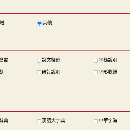
增
其他
筆畫
說文釋形
字樣說明
獻
研訂說明
字形收錄
辭典
漢語大字典
中華字海