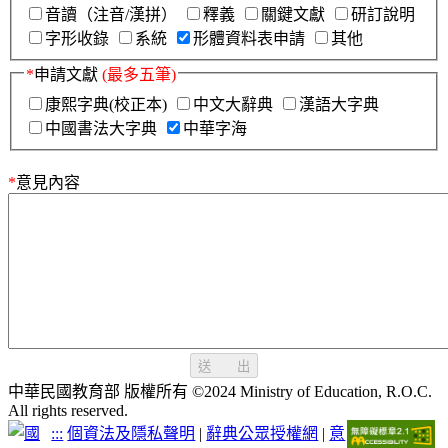
音讀（注音/漢拼）
釋義
關鍵文獻
研訂說明
字形收錄
系統
形體資料表申請
其他
*
申請文獻
(最多五筆)
康熙字典(校正本)
中文大辭典
漢語大字典
中國書法大字典
中華字海
*
意見內容
送 出
中華民國教育部 版權所有 ©2024 Ministry of Education, R.O.C.
All rights reserved.
:::
個資法及隱私聲明
|
辭典公眾授權網
|
意