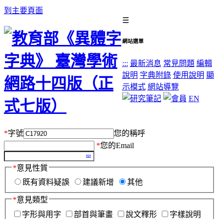
到主要頁面
☰
網站選單
:::
最新消息
常見問題
編輯
說明
字典附錄
使用說明
顯
示模式
網站導覽
EN
*
字號
您的稱呼
*
您的Email
*
意見性質
既有資料疑誤
建議新增
其他
*
意見類型
字形與用字
部首與筆畫
說文釋形
字樣說明