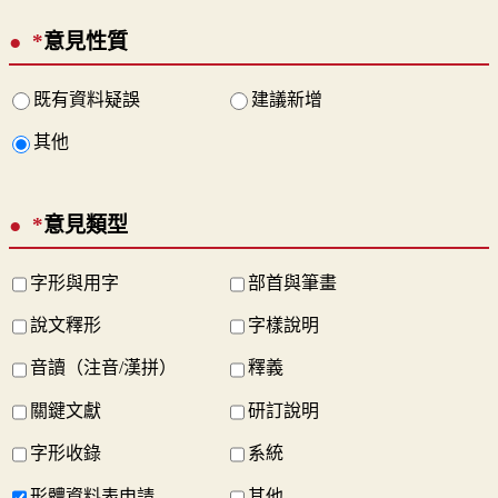
*
意見性質
既有資料疑誤
建議新增
其他
*
意見類型
字形與用字
部首與筆畫
說文釋形
字樣說明
音讀（注音/漢拼）
釋義
關鍵文獻
研訂說明
字形收錄
系統
形體資料表申請
其他