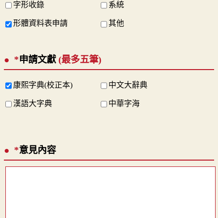
字形收錄
系統
形體資料表申請
其他
*
申請文獻
(最多五筆)
康熙字典(校正本)
中文大辭典
漢語大字典
中華字海
*
意見內容