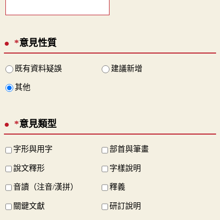
*
意見性質
既有資料疑誤
建議新增
其他
*
意見類型
字形與用字
部首與筆畫
說文釋形
字樣說明
音讀（注音/漢拼）
釋義
關鍵文獻
研訂說明