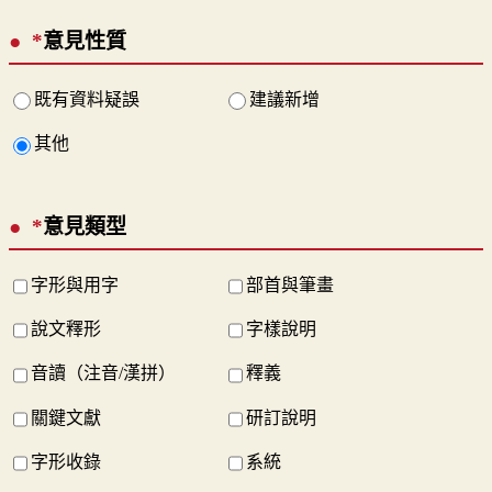
*
意見性質
既有資料疑誤
建議新增
其他
*
意見類型
字形與用字
部首與筆畫
說文釋形
字樣說明
音讀（注音/漢拼）
釋義
關鍵文獻
研訂說明
字形收錄
系統