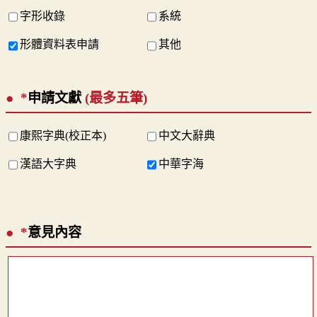
字形收錄
系統
形體資料表申請
其他
*
申請文獻
(最多五筆)
康熙字典(校正本)
中文大辭典
漢語大字典
中華字海
*
意見內容