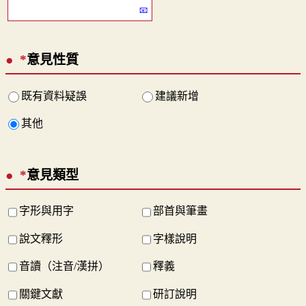
*
意見性質
既有資料疑誤
建議新增
其他
*
意見類型
字形與用字
部首與筆畫
說文釋形
字樣說明
音讀（注音/漢拼）
釋義
關鍵文獻
研訂說明