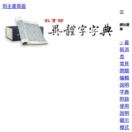
到主要頁面
☰
網站選
單
:::
最
新消
息
常見
問題
編輯
說明
字典
附錄
使用
說明
顯示
模式