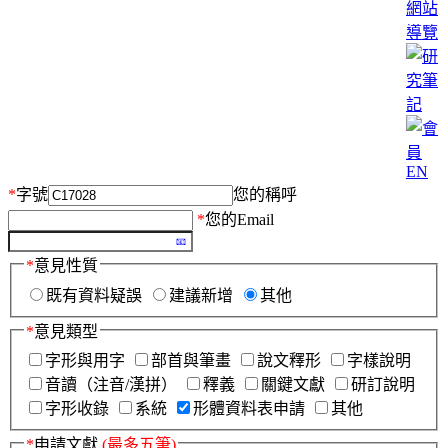
網站
導覽
EN
*
字號
您的稱呼
*
您的Email
*
意見性質
既有資料疑誤
建議新增
其他
*
意見類型
字形與用字
部首與筆畫
說文釋形
字樣說明
音讀（注音/漢拼）
釋義
關鍵文獻
研訂說明
字形收錄
系統
形體資料表申請
其他
*
申請文獻
(最多五筆)