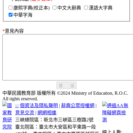
康熙字典(校正本)
中文大辭典
漢語大字典
中華字海
*
意見內容
送 出
中華民國教育部 版權所有 ©2024 Ministry of Education, R.O.C.
All rights reserved.
:::
個資法及隱私聲明
|
辭典公眾授權網
|
意見交流
|
網網相連
三峽總院區：新北市三峽區三樹路2號
臺北院區：臺北市大安區和平東路一段
線上人數: