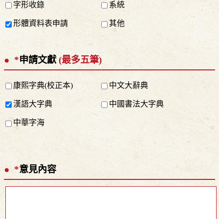
字形收錄
系統
形體資料表申請
其他
*
申請文獻
(最多五筆)
康熙字典(校正本)
中文大辭典
漢語大字典
中國書法大字典
中華字海
*
意見內容