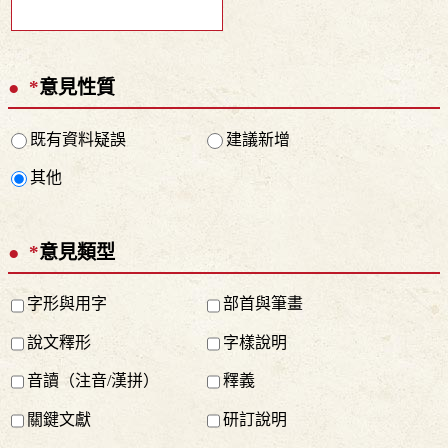
*
意見性質
既有資料疑誤
建議新增
其他
*
意見類型
字形與用字
部首與筆畫
說文釋形
字樣說明
音讀（注音/漢拼）
釋義
關鍵文獻
研訂說明