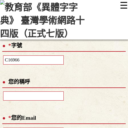
☰
:::
最新消息
常見問題
編輯說明
字典附錄
使用說明
顯示模式
網站導覽
EN
*
字號
您的稱呼
*
您的Email