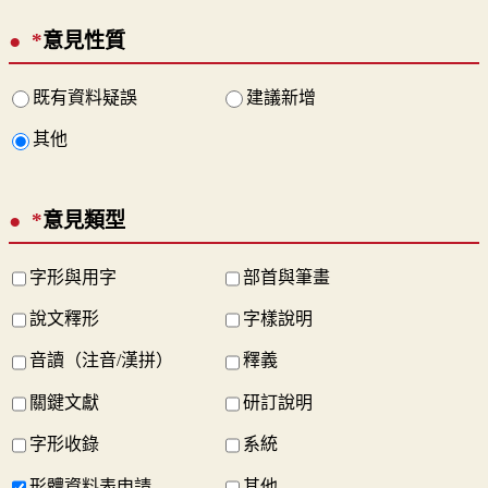
*
意見性質
既有資料疑誤
建議新增
其他
*
意見類型
字形與用字
部首與筆畫
說文釋形
字樣說明
音讀（注音/漢拼）
釋義
關鍵文獻
研訂說明
字形收錄
系統
形體資料表申請
其他