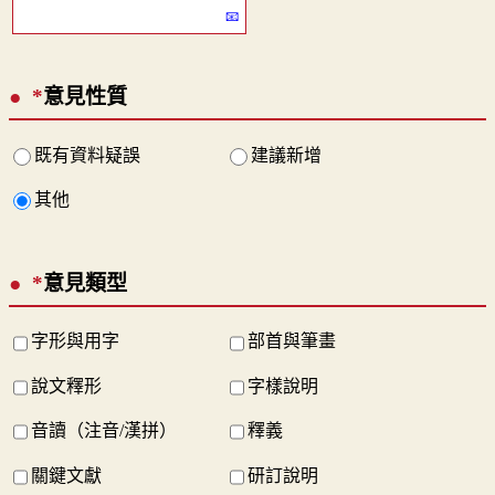
*
意見性質
既有資料疑誤
建議新增
其他
*
意見類型
字形與用字
部首與筆畫
說文釋形
字樣說明
音讀（注音/漢拼）
釋義
關鍵文獻
研訂說明