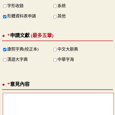
字形收錄
系統
形體資料表申請
其他
*
申請文獻
(最多五筆)
康熙字典(校正本)
中文大辭典
漢語大字典
中華字海
*
意見內容