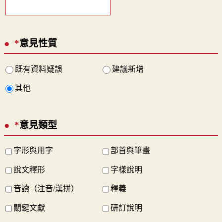
*
意見性質
既有資料疑誤
建議新增
其他
*
意見類型
字形與用字
部首與筆畫
說文釋形
字樣說明
音讀（注音/漢拼）
釋義
關鍵文獻
研訂說明