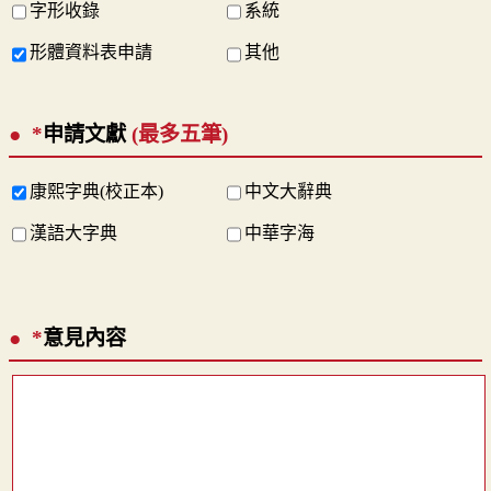
字形收錄
系統
形體資料表申請
其他
*
申請文獻
(最多五筆)
康熙字典(校正本)
中文大辭典
漢語大字典
中華字海
*
意見內容