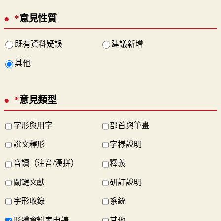
*
意見性質
既有資料疑誤
建議新增
其他
*
意見類型
字形與用字
部首與筆畫
說文釋形
字樣說明
音讀（注音/漢拼）
釋義
關鍵文獻
研訂說明
字形收錄
系統
形體資料表申請
其他