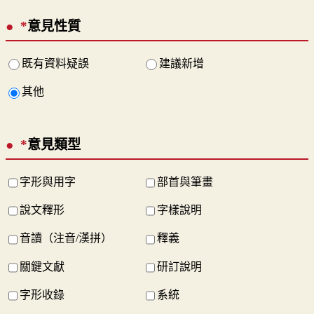
*
意見性質
既有資料疑誤
建議新增
其他
*
意見類型
字形與用字
部首與筆畫
說文釋形
字樣說明
音讀（注音/漢拼）
釋義
關鍵文獻
研訂說明
字形收錄
系統