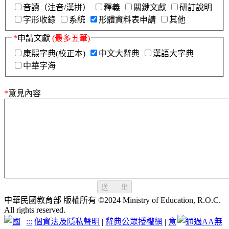
音讀（注音/漢拼）
釋義
關鍵文獻
研訂說明
字形收錄
系統
形體資料表申請
其他
*
申請文獻
(最多五筆)
康熙字典(校正本)
中文大辭典
漢語大字典
中華字海
*
意見內容
送 出
中華民國教育部 版權所有 ©2024 Ministry of Education, R.O.C.
All rights reserved.
:::
個資法及隱私聲明
|
辭典公眾授權網
|
意