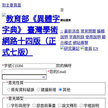
到主要頁面
☰
網站選單
:::
最新消息
常見問題
編輯
說明
字典附錄
使用說明
顯
示模式
網站導覽
EN
*
字號
您的稱呼
*
您的Email
*
意見性質
既有資料疑誤
建議新增
其他
*
意見類型
字形與用字
部首與筆畫
說文釋形
字樣說明