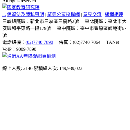
All rights reserved.
:::
個資法及隱私聲明
|
辭典公眾授權網
|
意見交流
|
網網相連
三峽總院區：新北市三峽區三樹路2號
臺北院區：臺北市大
安區和平東路一段179號
臺中院區：臺中市豐原區師範街67
號
電話總機：
(02)7740-7890
傳真：(02)7740-7064
TANet
VoIP：9009-7890
線上人數: 2146
累積總人次: 149,939,023