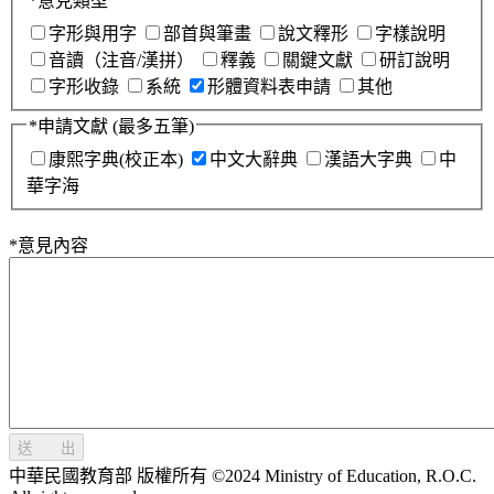
*
意見類型
字形與用字
部首與筆畫
說文釋形
字樣說明
音讀（注音/漢拼）
釋義
關鍵文獻
研訂說明
字形收錄
系統
形體資料表申請
其他
*
申請文獻
(最多五筆)
康熙字典(校正本)
中文大辭典
漢語大字典
中
華字海
*
意見內容
送 出
中華民國教育部 版權所有 ©2024 Ministry of Education, R.O.C.