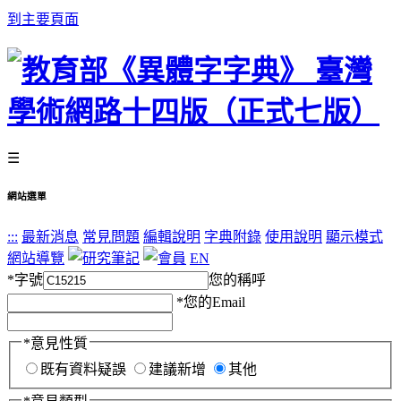
到主要頁面
☰
網站選單
:::
最新消息
常見問題
編輯說明
字典附錄
使用說明
顯示模式
網站導覽
EN
*
字號
您的稱呼
*
您的Email
*
意見性質
既有資料疑誤
建議新增
其他