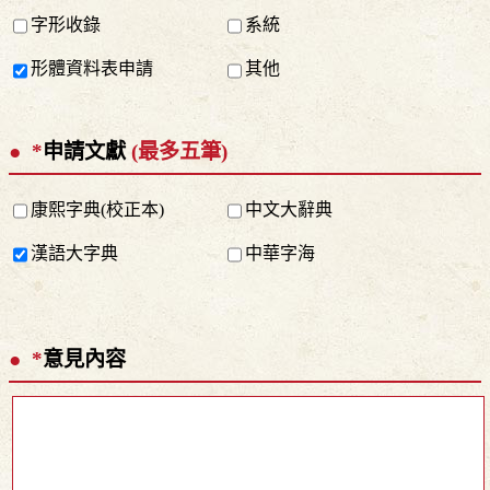
字形收錄
系統
形體資料表申請
其他
*
申請文獻
(最多五筆)
康熙字典(校正本)
中文大辭典
漢語大字典
中華字海
*
意見內容