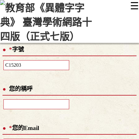
☰
:::
最新消息
常見問題
編輯說明
字典附錄
使用說明
顯示模式
網站導覽
EN
*
字號
您的稱呼
*
您的Email