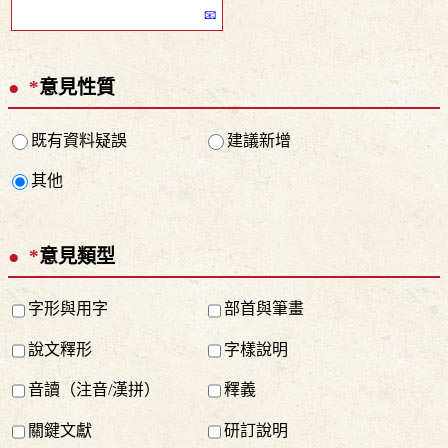
*
意見性質
既有資料疑誤
建議新增
其他
*
意見類型
字形與用字
部首與筆畫
說文釋形
字樣說明
音讀（注音/漢拼）
釋義
關鍵文獻
研訂說明