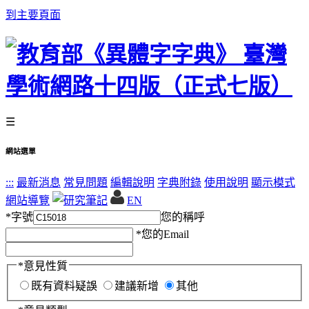
到主要頁面
☰
網站選單
:::
最新消息
常見問題
編輯說明
字典附錄
使用說明
顯示模式
網站導覽
EN
*
字號
您的稱呼
*
您的Email
*
意見性質
既有資料疑誤
建議新增
其他