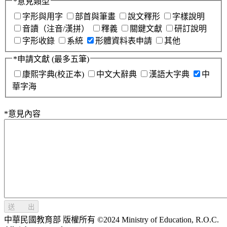
*
意見類型
字形與用字
部首與筆畫
說文釋形
字樣說明
音讀（注音/漢拼）
釋義
關鍵文獻
研訂說明
字形收錄
系統
形體資料表申請
其他
*
申請文獻
(最多五筆)
康熙字典(校正本)
中文大辭典
漢語大字典
中
華字海
*
意見內容
送 出
中華民國教育部 版權所有 ©2024 Ministry of Education, R.O.C.