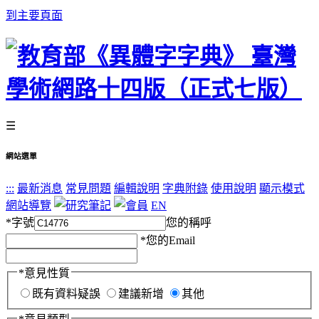
到主要頁面
☰
網站選單
:::
最新消息
常見問題
編輯說明
字典附錄
使用說明
顯示模式
網站導覽
EN
*
字號
您的稱呼
*
您的Email
*
意見性質
既有資料疑誤
建議新增
其他