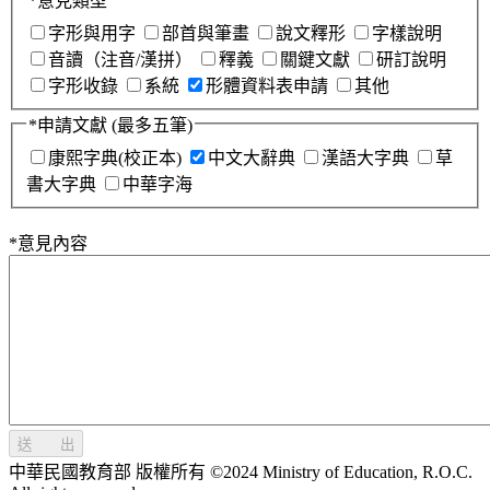
*
意見類型
字形與用字
部首與筆畫
說文釋形
字樣說明
音讀（注音/漢拼）
釋義
關鍵文獻
研訂說明
字形收錄
系統
形體資料表申請
其他
*
申請文獻
(最多五筆)
康熙字典(校正本)
中文大辭典
漢語大字典
草
書大字典
中華字海
*
意見內容
送 出
中華民國教育部 版權所有 ©2024 Ministry of Education, R.O.C.