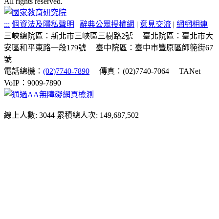
All rights reserved.
:::
個資法及隱私聲明
|
辭典公眾授權網
|
意見交流
|
網網相連
三峽總院區：新北市三峽區三樹路2號
臺北院區：臺北市大
安區和平東路一段179號
臺中院區：臺中市豐原區師範街67
號
電話總機：
(02)7740-7890
傳真：(02)7740-7064
TANet
VoIP：9009-7890
線上人數: 3044
累積總人次: 149,687,502