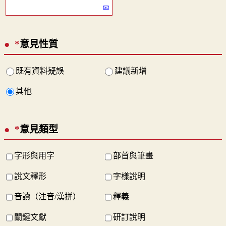
*
意見性質
既有資料疑誤
建議新增
其他
*
意見類型
字形與用字
部首與筆畫
說文釋形
字樣說明
音讀（注音/漢拼）
釋義
關鍵文獻
研訂說明