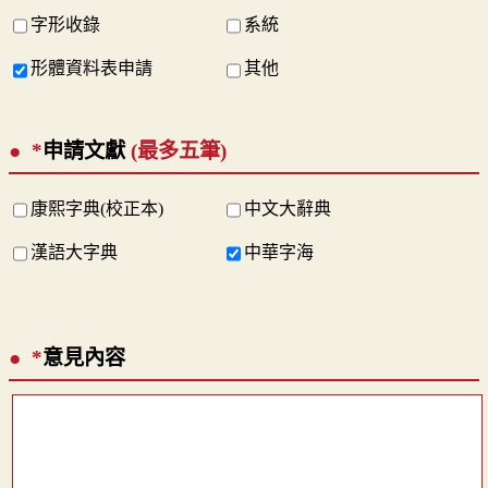
字形收錄
系統
形體資料表申請
其他
*
申請文獻
(最多五筆)
康熙字典(校正本)
中文大辭典
漢語大字典
中華字海
*
意見內容