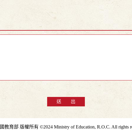
送 出
部 版權所有 ©2024 Ministry of Education, R.O.C. All rights re