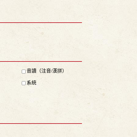
音讀（注音/漢拼）
系統