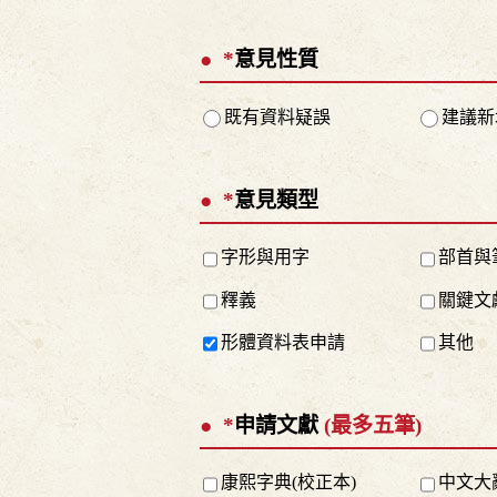
*
意見性質
既有資料疑誤
建議新
*
意見類型
字形與用字
部首與
釋義
關鍵文
形體資料表申請
其他
*
申請文獻
(最多五筆)
康熙字典(校正本)
中文大