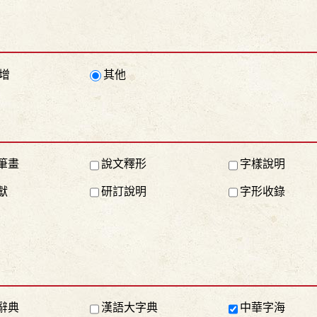
增
其他
筆畫
說文釋形
字樣說明
獻
研訂說明
字形收錄
辭典
漢語大字典
中華字海