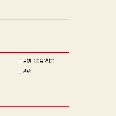
音讀（注音/漢拼）
系統