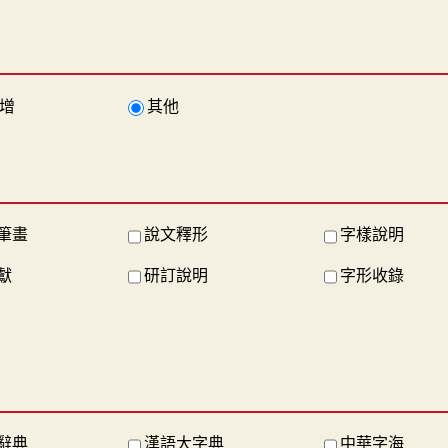
增
其他
筆畫
說文釋形
字樣說明
獻
研訂說明
字形收錄
辭典
漢語大字典
中華字海