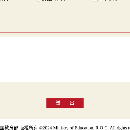
送 出
部 版權所有 ©2024 Ministry of Education, R.O.C. All rights re