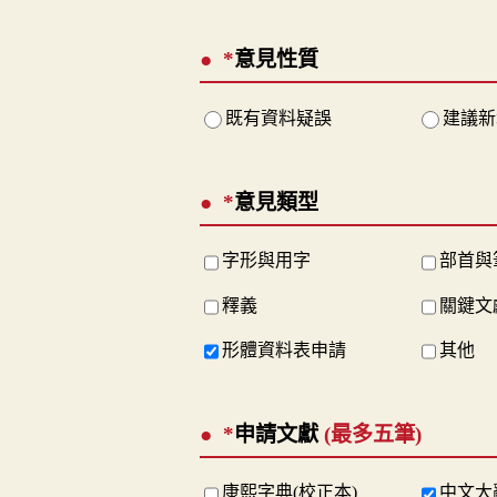
*
意見性質
既有資料疑誤
建議新
*
意見類型
字形與用字
部首與
釋義
關鍵文
形體資料表申請
其他
*
申請文獻
(最多五筆)
康熙字典(校正本)
中文大