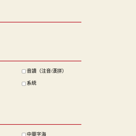
音讀（注音/漢拼）
系統
中華字海