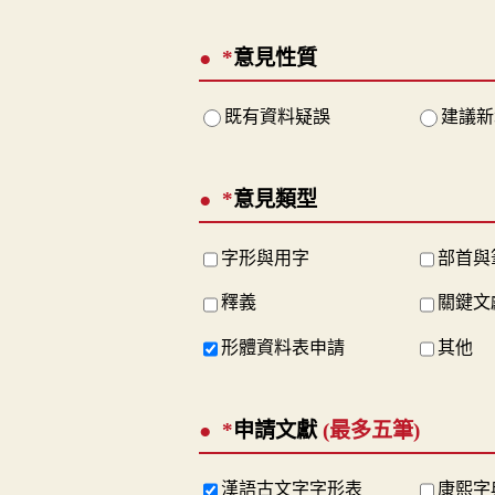
*
意見性質
既有資料疑誤
建議新
*
意見類型
字形與用字
部首與
釋義
關鍵文
形體資料表申請
其他
*
申請文獻
(最多五筆)
漢語古文字字形表
康熙字