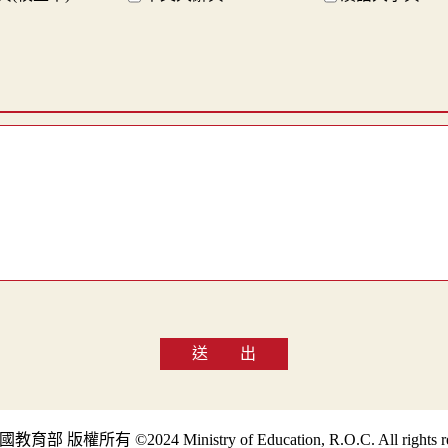
送 出
部 版權所有 ©2024 Ministry of Education, R.O.C. All rights re