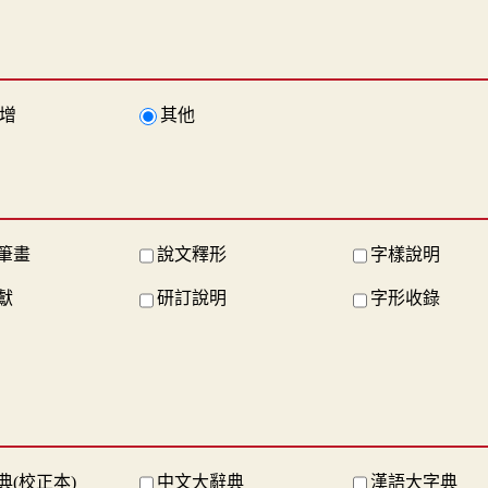
增
其他
筆畫
說文釋形
字樣說明
獻
研訂說明
字形收錄
典(校正本)
中文大辭典
漢語大字典