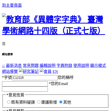
到主要頁面
☰
網站選單
:::
最新消息
常見問題
編輯說明
字典附錄
使用說明
顯示模式
網站導覽
EN
*
字號
您的稱呼
*
您的Email
*
意見性質
既有資料疑誤
建議新增
其他