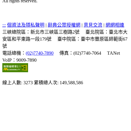
All rights reserved.
:::
個資法及隱私聲明
|
辭典公眾授權網
|
意見交流
|
網網相連
三峽總院區：新北市三峽區三樹路2號
臺北院區：臺北市大
安區和平東路一段179號
臺中院區：臺中市豐原區師範街67
號
電話總機：
(02)7740-7890
傳真：(02)7740-7064
TANet
VoIP：9009-7890
線上人數: 3273
累積總人次: 149,588,586