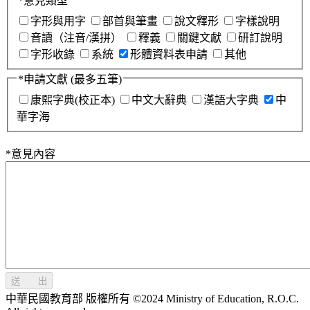
*
意見類型
字形與用字
部首與筆畫
說文釋形
字樣說明
音讀（注音/漢拼）
釋義
關鍵文獻
研訂說明
字形收錄
系統
形體資料表申請
其他
*
申請文獻
(最多五筆)
康熙字典(校正本)
中文大辭典
漢語大字典
中
華字海
*
意見內容
送 出
中華民國教育部 版權所有 ©2024 Ministry of Education, R.O.C.