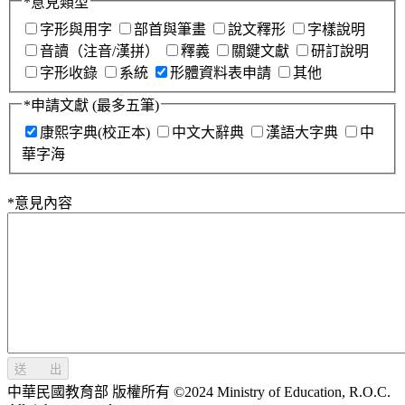
*
意見類型
字形與用字
部首與筆畫
說文釋形
字樣說明
音讀（注音/漢拼）
釋義
關鍵文獻
研訂說明
字形收錄
系統
形體資料表申請
其他
*
申請文獻
(最多五筆)
康熙字典(校正本)
中文大辭典
漢語大字典
中
華字海
*
意見內容
送 出
中華民國教育部 版權所有 ©2024 Ministry of Education, R.O.C.