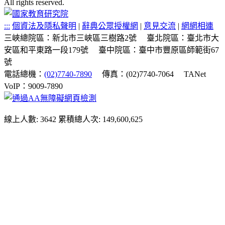
All rights reserved.
:::
個資法及隱私聲明
|
辭典公眾授權網
|
意見交流
|
網網相連
三峽總院區：新北市三峽區三樹路2號
臺北院區：臺北市大
安區和平東路一段179號
臺中院區：臺中市豐原區師範街67
號
電話總機：
(02)7740-7890
傳真：(02)7740-7064
TANet
VoIP：9009-7890
線上人數: 3642
累積總人次: 149,600,625