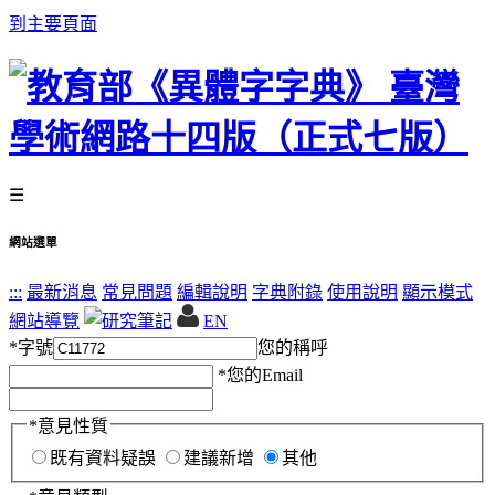
到主要頁面
☰
網站選單
:::
最新消息
常見問題
編輯說明
字典附錄
使用說明
顯示模式
網站導覽
EN
*
字號
您的稱呼
*
您的Email
*
意見性質
既有資料疑誤
建議新增
其他