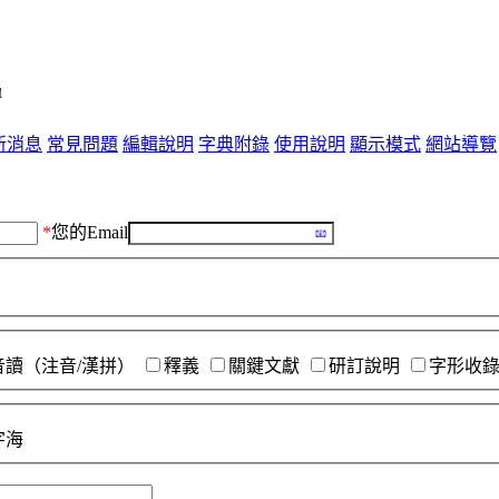
單
新消息
常見問題
編輯說明
字典附錄
使用說明
顯示模式
網站導覽
*
您的Email
音讀（注音/漢拼）
釋義
關鍵文獻
研訂說明
字形收
字海