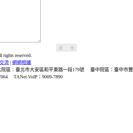
送 出
ghts reserved.
交流
|
網網相連
北院區：臺北市大安區和平東路一段179號
臺中院區：臺中市豐
064
TANet VoIP：9009-7890