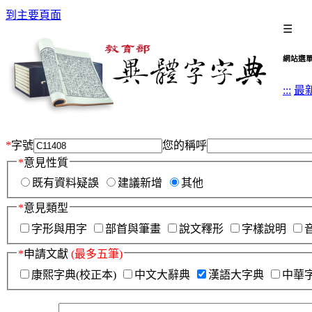
到主要頁面
☰
網站選
:::
最
*
字號
您的稱呼
*
意見性質
既有資料疑誤
建議新增
其他
*
意見類型
字形與用字
部首與筆畫
說文釋形
字樣說明
*
申請文獻
(最多五筆)
康熙字典(校正本)
中文大辭典
漢語大字典
中華