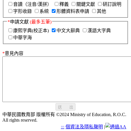
音讀（注音/漢拼）
釋義
關鍵文獻
研訂說明
字形收錄
系統
形體資料表申請
其他
*
申請文獻
(最多五筆)
康熙字典(校正本)
中文大辭典
漢語大字典
中華字海
*
意見內容
送 出
中華民國教育部 版權所有 ©2024 Ministry of Education, R.O.C.
All rights reserved.
:::
個資法及隱私聲明
|