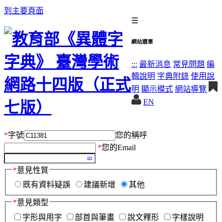
到主要頁面
☰
網站選單
:::
最新消息
常見問題
編
輯說明
字典附錄
使用說
明
顯示模式
網站導覽
EN
*
字號
您的稱呼
*
您的Email
*
意見性質
既有資料疑誤
建議新增
其他
*
意見類型
字形與用字
部首與筆畫
說文釋形
字樣說明