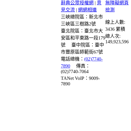
辭典公眾授權網
|
意
見交流
|
網網相連
三峽總院區：新北市
線上人數:
三峽區三樹路2號
3436
累積
臺北院區：臺北市大
總人次:
安區和平東路一段179
149,923,596
號
臺中院區：臺中
市豐原區師範街67號
電話總機：
(02)7740-
7890
傳真：
(02)7740-7064
TANet VoIP：9009-
7890