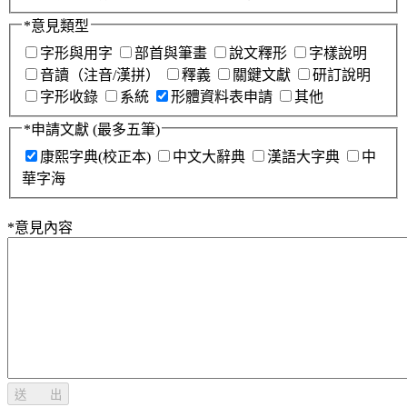
*
意見類型
字形與用字
部首與筆畫
說文釋形
字樣說明
音讀（注音/漢拼）
釋義
關鍵文獻
研訂說明
字形收錄
系統
形體資料表申請
其他
*
申請文獻
(最多五筆)
康熙字典(校正本)
中文大辭典
漢語大字典
中
華字海
*
意見內容
送 出