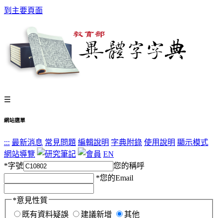
到主要頁面
☰
網站選單
:::
最新消息
常見問題
編輯說明
字典附錄
使用說明
顯示模式
網站導覽
EN
*
字號
您的稱呼
*
您的Email
*
意見性質
既有資料疑誤
建議新增
其他