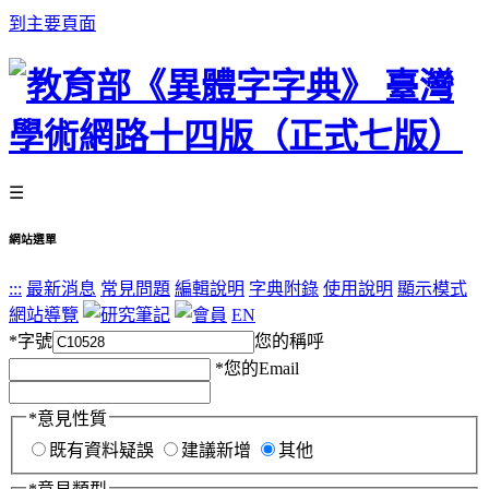
到主要頁面
☰
網站選單
:::
最新消息
常見問題
編輯說明
字典附錄
使用說明
顯示模式
網站導覽
EN
*
字號
您的稱呼
*
您的Email
*
意見性質
既有資料疑誤
建議新增
其他