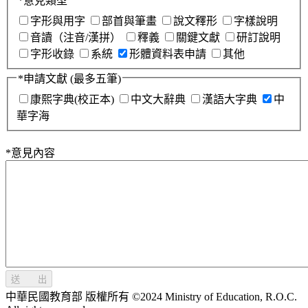
*
意見類型
字形與用字
部首與筆畫
說文釋形
字樣說明
音讀（注音/漢拼）
釋義
關鍵文獻
研訂說明
字形收錄
系統
形體資料表申請
其他
*
申請文獻
(最多五筆)
康熙字典(校正本)
中文大辭典
漢語大字典
中
華字海
*
意見內容
送 出
中華民國教育部 版權所有 ©2024 Ministry of Education, R.O.C.