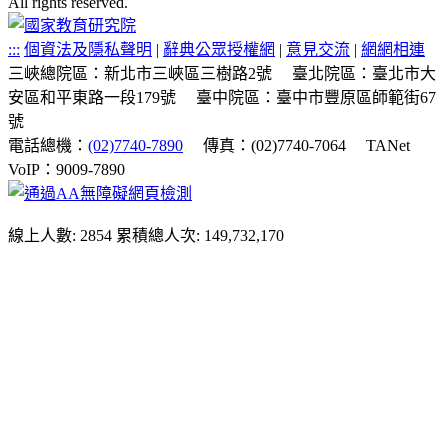
All rights reserved.
:::
個資法及隱私聲明
|
辭典公眾授權網
|
意見交流
|
網網相連
三峽總院區：新北市三峽區三樹路2號
臺北院區：臺北市大
安區和平東路一段179號
臺中院區：臺中市豐原區師範街67
號
電話總機：
(02)7740-7890
傳真：(02)7740-7064
TANet
VoIP：9009-7890
線上人數: 2854
累積總人次: 149,732,170