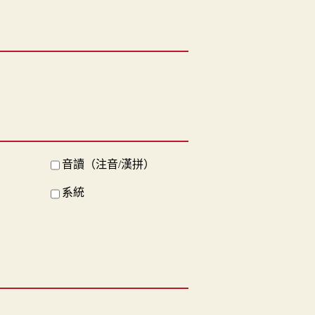
音讀（注音/漢拼）
系統