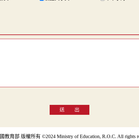
送 出
部 版權所有 ©2024 Ministry of Education, R.O.C. All rights re