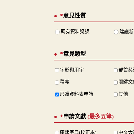
*
意見性質
既有資料疑誤
建議新
*
意見類型
字形與用字
部首與
釋義
關鍵文
形體資料表申請
其他
*
申請文獻
(最多五筆)
康熙字典(校正本)
中文大