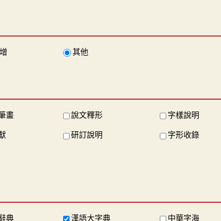
增
其他
筆畫
說文釋形
字樣說明
獻
研訂說明
字形收錄
辭典
漢語大字典
中華字海