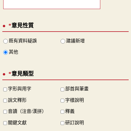
*
意見性質
既有資料疑誤
建議新增
其他
*
意見類型
字形與用字
部首與筆畫
說文釋形
字樣說明
音讀（注音/漢拼）
釋義
關鍵文獻
研訂說明