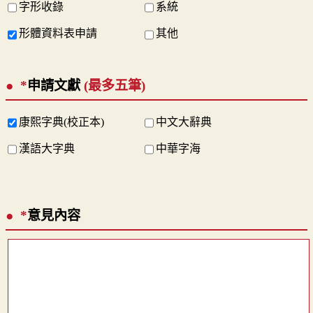
字形收錄
系統
形體資料表申請
其他
*
申請文獻
(最多五筆)
康熙字典(校正本)
中文大辭典
漢語大字典
中華字海
*
意見內容