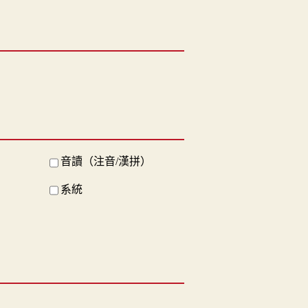
音讀（注音/漢拼）
系統