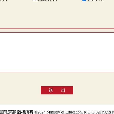
送 出
部 版權所有 ©2024 Ministry of Education, R.O.C. All rights re