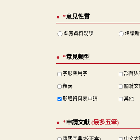
*
意見性質
既有資料疑誤
建議新
*
意見類型
字形與用字
部首與
釋義
關鍵文
形體資料表申請
其他
*
申請文獻
(最多五筆)
康熙字典(校正本)
中文大