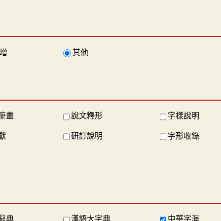
增
其他
筆畫
說文釋形
字樣說明
獻
研訂說明
字形收錄
辭典
漢語大字典
中華字海