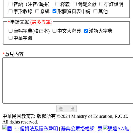
音讀（注音/漢拼）
釋義
關鍵文獻
研訂說明
字形收錄
系統
形體資料表申請
其他
*
申請文獻
(最多五筆)
康熙字典(校正本)
中文大辭典
漢語大字典
中華字海
*
意見內容
送 出
中華民國教育部 版權所有 ©2024 Ministry of Education, R.O.C.
All rights reserved.
:::
個資法及隱私聲明
|
辭典公眾授權網
|
意