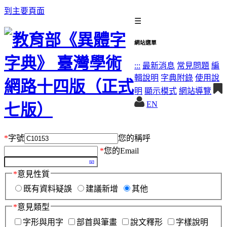
到主要頁面
☰
網站選單
:::
最新消息
常見問題
編
輯說明
字典附錄
使用說
明
顯示模式
網站導覽
EN
*
字號
您的稱呼
*
您的Email
*
意見性質
既有資料疑誤
建議新增
其他
*
意見類型
字形與用字
部首與筆畫
說文釋形
字樣說明