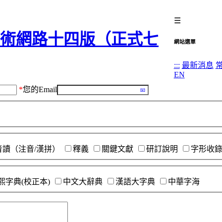
☰
網站選單
:::
最新消息
EN
*
您的Email
音讀（注音/漢拼）
釋義
關鍵文獻
研訂說明
字形收
熙字典(校正本)
中文大辭典
漢語大字典
中華字海