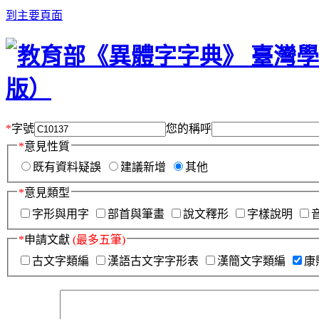
到主要頁面
*
字號
您的稱呼
*
意見性質
既有資料疑誤
建議新增
其他
*
意見類型
字形與用字
部首與筆畫
說文釋形
字樣說明
*
申請文獻
(最多五筆)
古文字類編
漢語古文字字形表
漢簡文字類編
康