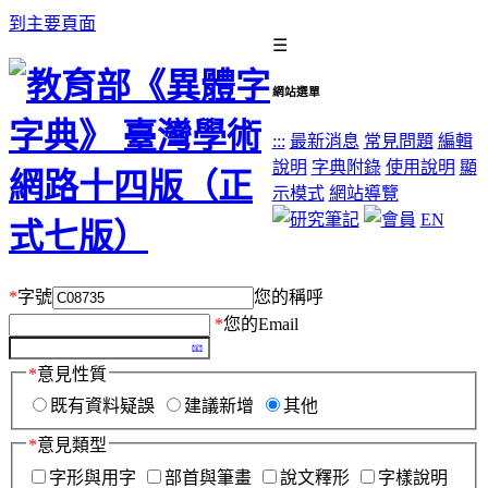
到主要頁面
☰
網站選單
:::
最新消息
常見問題
編輯
說明
字典附錄
使用說明
顯
示模式
網站導覽
EN
*
字號
您的稱呼
*
您的Email
*
意見性質
既有資料疑誤
建議新增
其他
*
意見類型
字形與用字
部首與筆畫
說文釋形
字樣說明