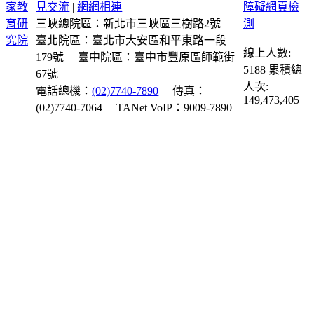
見交流
|
網網相連
三峽總院區：新北市三峽區三樹路2號
臺北院區：臺北市大安區和平東路一段
線上人數:
179號
臺中院區：臺中市豐原區師範街
5188
累積總
67號
人次:
電話總機：
(02)7740-7890
傳真：
149,473,405
(02)7740-7064
TANet VoIP：9009-7890