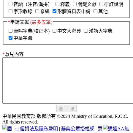
音讀（注音/漢拼）
釋義
關鍵文獻
研訂說明
字形收錄
系統
形體資料表申請
其他
*
申請文獻
(最多五筆)
康熙字典(校正本)
中文大辭典
漢語大字典
中華字海
*
意見內容
送 出
中華民國教育部 版權所有 ©2024 Ministry of Education, R.O.C.
All rights reserved.
:::
個資法及隱私聲明
|
辭典公眾授權網
|
意