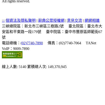
All rights reserved.
:::
個資法及隱私聲明
|
辭典公眾授權網
|
意見交流
|
網網相連
三峽總院區：新北市三峽區三樹路2號
臺北院區：臺北市大
安區和平東路一段179號
臺中院區：臺中市豐原區師範街67
號
電話總機：
(02)7740-7890
傳真：(02)7740-7064
TANet
VoIP：9009-7890
線上人數: 5140
累積總人次: 149,370,945