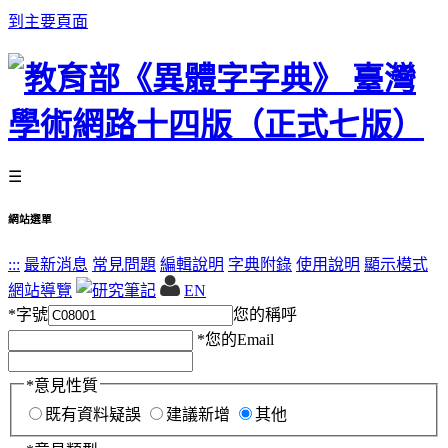
到主要頁面
☰
網站選單
:::
最新消息
常見問題
編輯說明
字典附錄
使用說明
顯示模式
網站導覽
EN
*
字號
您的稱呼
*
您的Email
*
意見性質
既有資料疑誤
建議新增
其他