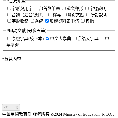
*
意見類型
字形與用字
部首與筆畫
說文釋形
字樣說明
音讀（注音/漢拼）
釋義
關鍵文獻
研訂說明
字形收錄
系統
形體資料表申請
其他
*
申請文獻
(最多五筆)
康熙字典(校正本)
中文大辭典
漢語大字典
中
華字海
*
意見內容
送 出
中華民國教育部 版權所有 ©2024 Ministry of Education, R.O.C.