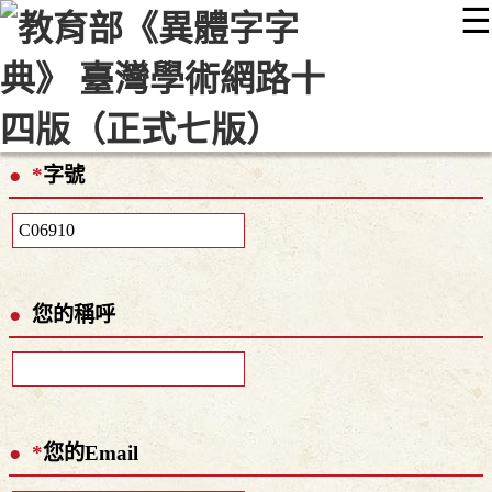
☰
:::
最新消息
常見問題
編輯說明
字典附錄
使用說明
顯示模式
網站導覽
EN
*
字號
您的稱呼
*
您的Email