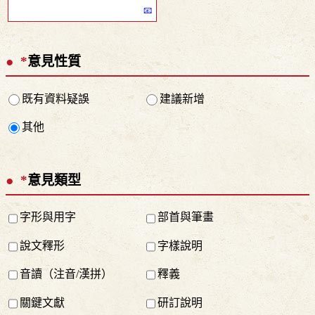
*
意見性質
既有資料疑誤
建議新增
其他
*
意見類型
字形與用字
部首與筆畫
說文釋形
字樣說明
音讀（注音/漢拼）
釋義
關鍵文獻
研訂說明