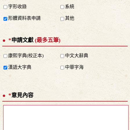
字形收錄
系統
形體資料表申請
其他
*
申請文獻
(最多五筆)
康熙字典(校正本)
中文大辭典
漢語大字典
中華字海
*
意見內容