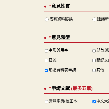
*
意見性質
既有資料疑誤
建議新
*
意見類型
字形與用字
部首與
釋義
關鍵文
形體資料表申請
其他
*
申請文獻
(最多五筆)
康熙字典(校正本)
中文大