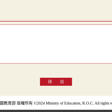
送 出
部 版權所有 ©2024 Ministry of Education, R.O.C. All rights re