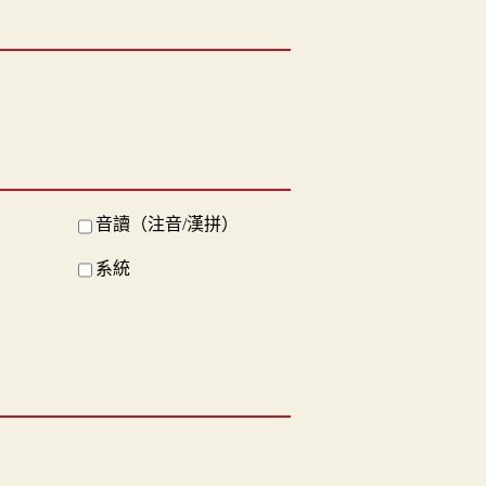
音讀（注音/漢拼）
系統