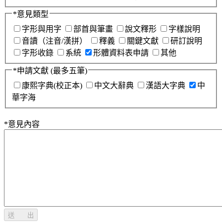
*
意見類型
字形與用字
部首與筆畫
說文釋形
字樣說明
音讀（注音/漢拼）
釋義
關鍵文獻
研訂說明
字形收錄
系統
形體資料表申請
其他
*
申請文獻
(最多五筆)
康熙字典(校正本)
中文大辭典
漢語大字典
中
華字海
*
意見內容
送 出