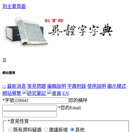
到主要頁面
☰
網站選單
:::
最新消息
常見問題
編輯說明
字典附錄
使用說明
顯示模式
網站導覽
EN
*
字號
您的稱呼
*
您的Email
*
意見性質
既有資料疑誤
建議新增
其他