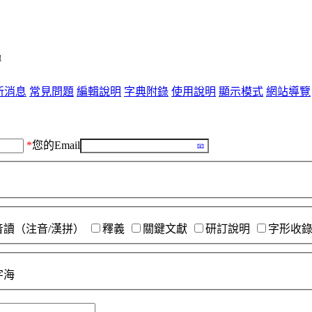
單
新消息
常見問題
編輯說明
字典附錄
使用說明
顯示模式
網站導覽
*
您的Email
音讀（注音/漢拼）
釋義
關鍵文獻
研訂說明
字形收
字海