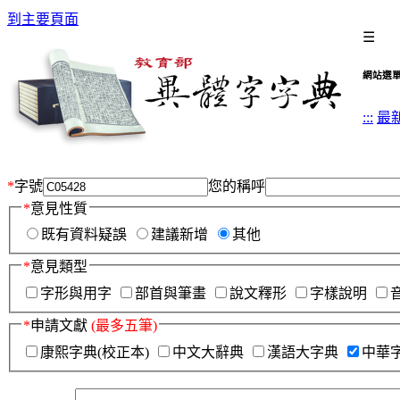
到主要頁面
☰
網站選
:::
最
*
字號
您的稱呼
*
意見性質
既有資料疑誤
建議新增
其他
*
意見類型
字形與用字
部首與筆畫
說文釋形
字樣說明
*
申請文獻
(最多五筆)
康熙字典(校正本)
中文大辭典
漢語大字典
中華