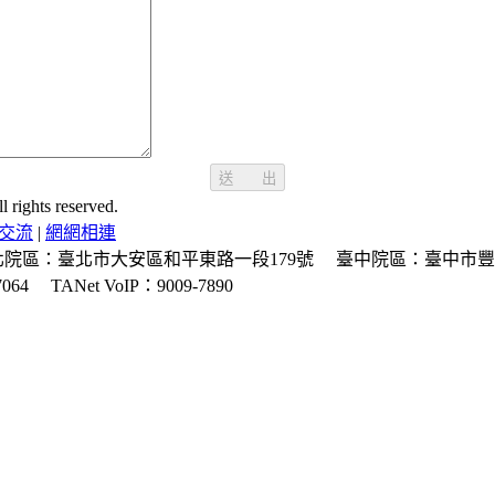
送 出
ghts reserved.
交流
|
網網相連
北院區：臺北市大安區和平東路一段179號
臺中院區：臺中市豐
064
TANet VoIP：9009-7890