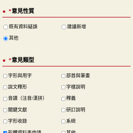
*
意見性質
既有資料疑誤
建議新增
其他
*
意見類型
字形與用字
部首與筆畫
說文釋形
字樣說明
音讀（注音/漢拼）
釋義
關鍵文獻
研訂說明
字形收錄
系統
形體資料表申請
其他