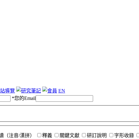
站導覽
EN
*
您的Email
讀（注音/漢拼）
釋義
關鍵文獻
研訂說明
字形收錄