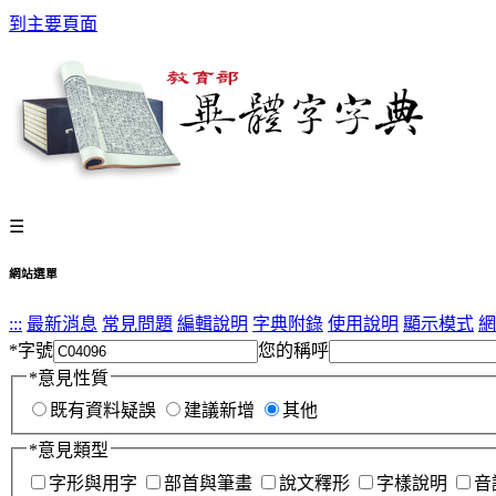
到主要頁面
☰
網站選單
:::
最新消息
常見問題
編輯說明
字典附錄
使用說明
顯示模式
網
*
字號
您的稱呼
*
意見性質
既有資料疑誤
建議新增
其他
*
意見類型
字形與用字
部首與筆畫
說文釋形
字樣說明
音