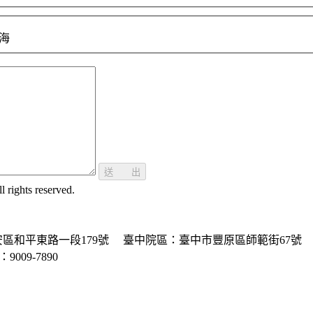
海
送 出
ghts reserved.
區和平東路一段179號
臺中院區：臺中市豐原區師範街67號
P：9009-7890