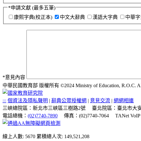
*
申請文獻
(最多五筆)
康熙字典(校正本)
中文大辭典
漢語大字典
中華字
*
意見內容
中華民國教育部 版權所有 ©2024 Ministry of Education, R.O.C. All ri
:::
個資法及隱私聲明
|
辭典公眾授權網
|
意見交流
|
網網相連
三峽總院區：新北市三峽區三樹路2號
臺北院區：臺北市大安
電話總機：
(02)7740-7890
傳真：(02)7740-7064
TANet VoI
線上人數: 5670
累積總人次: 149,521,208