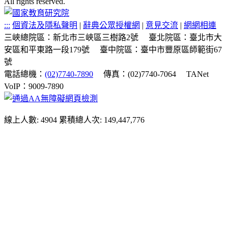
All rights reserved.
:::
個資法及隱私聲明
|
辭典公眾授權網
|
意見交流
|
網網相連
三峽總院區：新北市三峽區三樹路2號
臺北院區：臺北市大
安區和平東路一段179號
臺中院區：臺中市豐原區師範街67
號
電話總機：
(02)7740-7890
傳真：(02)7740-7064
TANet
VoIP：9009-7890
線上人數: 4904
累積總人次: 149,447,776