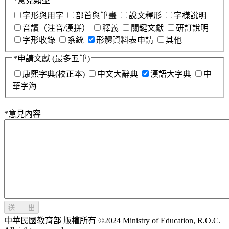
*
意見類型
字形與用字
部首與筆畫
說文釋形
字樣說明
音讀（注音/漢拼）
釋義
關鍵文獻
研訂說明
字形收錄
系統
形體資料表申請
其他
*
申請文獻
(最多五筆)
康熙字典(校正本)
中文大辭典
漢語大字典
中
華字海
*
意見內容
送 出
中華民國教育部 版權所有 ©2024 Ministry of Education, R.O.C.