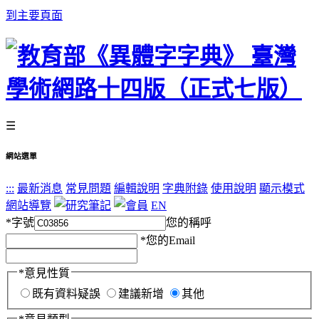
到主要頁面
☰
網站選單
:::
最新消息
常見問題
編輯說明
字典附錄
使用說明
顯示模式
網站導覽
EN
*
字號
您的稱呼
*
您的Email
*
意見性質
既有資料疑誤
建議新增
其他