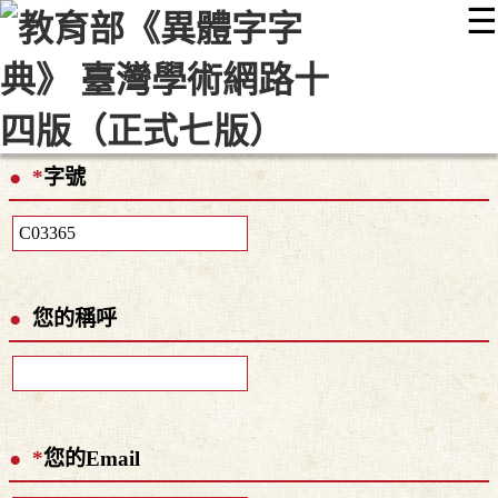
☰
:::
最新消息
常見問題
編輯說明
字典附錄
使用說明
顯示模式
網站導覽
EN
*
字號
您的稱呼
*
您的Email