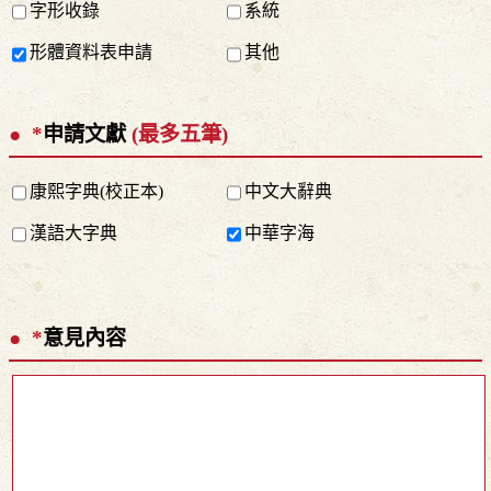
字形收錄
系統
形體資料表申請
其他
*
申請文獻
(最多五筆)
康熙字典(校正本)
中文大辭典
漢語大字典
中華字海
*
意見內容