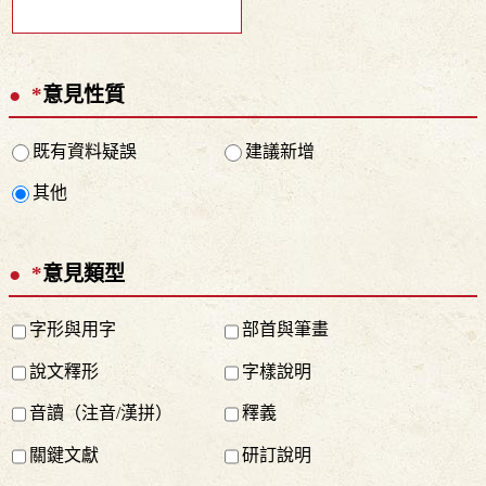
*
意見性質
既有資料疑誤
建議新增
其他
*
意見類型
字形與用字
部首與筆畫
說文釋形
字樣說明
音讀（注音/漢拼）
釋義
關鍵文獻
研訂說明