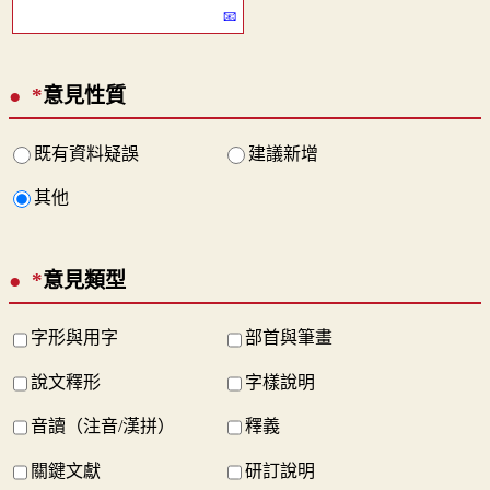
*
意見性質
既有資料疑誤
建議新增
其他
*
意見類型
字形與用字
部首與筆畫
說文釋形
字樣說明
音讀（注音/漢拼）
釋義
關鍵文獻
研訂說明