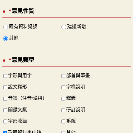
*
意見性質
既有資料疑誤
建議新增
其他
*
意見類型
字形與用字
部首與筆畫
說文釋形
字樣說明
音讀（注音/漢拼）
釋義
關鍵文獻
研訂說明
字形收錄
系統
形體資料表申請
其他