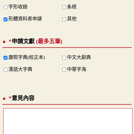
字形收錄
系統
形體資料表申請
其他
*
申請文獻
(最多五筆)
康熙字典(校正本)
中文大辭典
漢語大字典
中華字海
*
意見內容