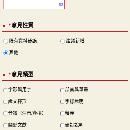
*
意見性質
既有資料疑誤
建議新增
其他
*
意見類型
字形與用字
部首與筆畫
說文釋形
字樣說明
音讀（注音/漢拼）
釋義
關鍵文獻
研訂說明