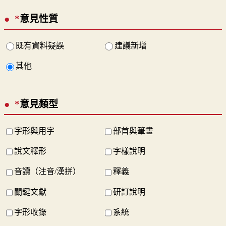
*
意見性質
既有資料疑誤
建議新增
其他
*
意見類型
字形與用字
部首與筆畫
說文釋形
字樣說明
音讀（注音/漢拼）
釋義
關鍵文獻
研訂說明
字形收錄
系統