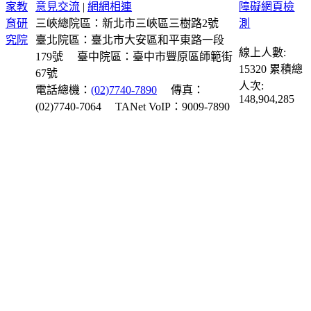
意見交流
|
網網相連
三峽總院區：新北市三峽區三樹路2號
臺北院區：臺北市大安區和平東路一段
線上人數:
179號
臺中院區：臺中市豐原區師範街
15320
累積總
67號
人次:
電話總機：
(02)7740-7890
傳真：
148,904,285
(02)7740-7064
TANet VoIP：9009-7890