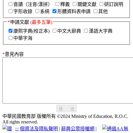
音讀（注音/漢拼）
釋義
關鍵文獻
研訂說明
字形收錄
系統
形體資料表申請
其他
*
申請文獻
(最多五筆)
康熙字典(校正本)
中文大辭典
漢語大字典
中華字海
*
意見內容
送 出
中華民國教育部 版權所有 ©2024 Ministry of Education, R.O.C.
All rights reserved.
:::
個資法及隱私聲明
|
辭典公眾授權網
|