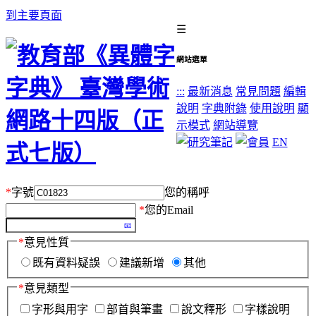
到主要頁面
☰
網站選單
:::
最新消息
常見問題
編輯
說明
字典附錄
使用說明
顯
示模式
網站導覽
EN
*
字號
您的稱呼
*
您的Email
*
意見性質
既有資料疑誤
建議新增
其他
*
意見類型
字形與用字
部首與筆畫
說文釋形
字樣說明